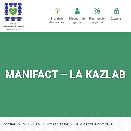
Accéder au contenu
Accéder au menu
Horaires
Médecin de
Pharmacie
Extranet
des marées
garde
de garde
MANIFACT – LA KAZLAB
Accueil
ACTIVITÉS
Art et culture
SLM capitale culturelle