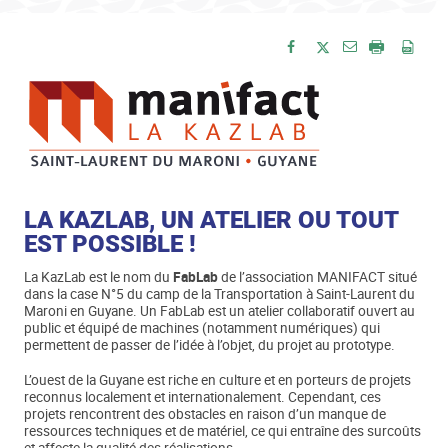
Envoyer par e-
Partager sur Facebook
Partager sur Twitte
Imprimer
Enre
LA KAZLAB, UN ATELIER OU TOUT
EST POSSIBLE !
La KazLab est le nom du
FabLab
de l’association MANIFACT situé
dans la case N°5 du camp de la Transportation à Saint-Laurent du
Maroni en Guyane. Un FabLab est un atelier collaboratif ouvert au
public et équipé de machines (notamment numériques) qui
permettent de passer de l’idée à l’objet, du projet au prototype.
L’ouest de la Guyane est riche en culture et en porteurs de projets
reconnus localement et internationalement. Cependant, ces
projets rencontrent des obstacles en raison d’un manque de
ressources techniques et de matériel, ce qui entraîne des surcoûts
et affecte la qualité des réalisations.