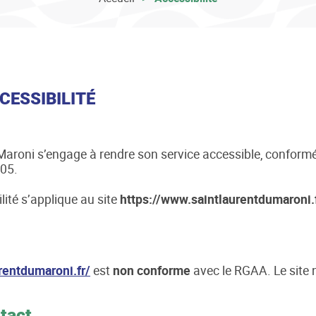
CESSIBILITÉ
Maroni s’engage à rendre son service accessible, conforméme
005.
lité s’applique au site
https://www.saintlaurentdumaroni.f
rentdumaroni.fr/
est
non conforme
avec le RGAA. Le site n
tact