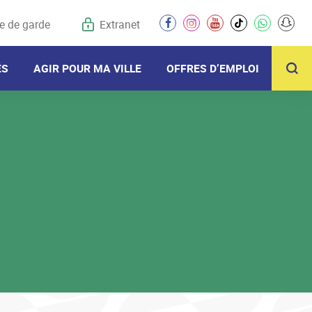
e de garde
Extranet
facebook
instagram
youtube
tiktok
whatsapp
snap
R
ÉS
AGIR POUR MA VILLE
OFFRES D’EMPLOI