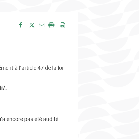
Envoyer par e-mail
Partager sur Facebook
Partager sur Twitter
Imprimer
Enregistrer en PDF
nt à l’article 47 de la loi
r/.
’a encore pas été audité.