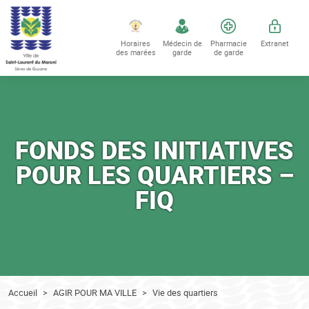
Accéder au contenu
Accéder au menu
Horaires
Médecin de
Pharmacie
Extranet
des marées
garde
de garde
FONDS DES INITIATIVES
POUR LES QUARTIERS –
FIQ
Accueil
AGIR POUR MA VILLE
Vie des quartiers