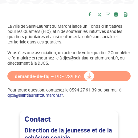
Envoyer par e-
Partager sur Facebook
Partager sur Twitte
Imprimer
Enre
La ville de Saint-Laurent du Maroni lance un Fonds d’Initiatives
pour les Quartiers (FIQ), afin de soutenir les initiatives dans les
quartiers prioritaires et ainsi renforcer la cohésion sociale et
territoriale dans ces quartiers.
Vous êtes une association, un acteur de votre quartier ? Complétez
le formulaire et retournez-le à djcs@saintlaurentdumaroni.fr, ou
directement à la DJCS.
demande-de-fiq
– PDF 239 Ko
Pour toute question, contactez le 0594 27 91 39 ou par mail à
djcs@saintlaurentdumaroni.fr
.
Contact
Direction de la jeunesse et de la
cohésion sociale