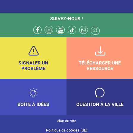
SUIVEZ-NOUS !
facebook
instagram
youtube
tiktok
whatsapp
snapchat
SIGNALER UN
TÉLÉCHARGER UNE
PROBLÈME
RESSOURCE
BOÎTE À IDÉES
QUESTION À LA VILLE
Plan du site
Politique de cookies (UE)