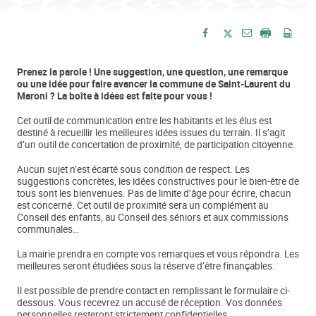
Envoyer par e-
Partager sur Facebook
Partager sur Twitte
Imprimer
Enre
Prenez la parole ! Une suggestion, une question, une remarque
ou une idée pour faire avancer la commune de Saint-Laurent du
Maroni ? La boîte à idées est faite pour vous !
Cet outil de communication entre les habitants et les élus est
destiné à recueillir les meilleures idées issues du terrain. Il s’agit
d’un outil de concertation de proximité, de participation citoyenne.
Aucun sujet n’est écarté sous condition de respect. Les
suggestions concrètes, les idées constructives pour le bien-être de
tous sont les bienvenues. Pas de limite d’âge pour écrire, chacun
est concerné. Cet outil de proximité sera un complément au
Conseil des enfants, au Conseil des séniors et aux commissions
communales…
La mairie prendra en compte vos remarques et vous répondra. Les
meilleures seront étudiées sous la réserve d’être finançables.
Il est possible de prendre contact en remplissant le formulaire ci-
dessous. Vous recevrez un accusé de réception. Vos données
personnelles resteront strictement confidentielles.