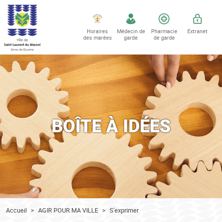
Accéder au contenu
Accéder au menu
Horaires
Médecin de
Pharmacie
Extranet
des marées
garde
de garde
BOÎTE À IDÉES
Accueil
AGIR POUR MA VILLE
S'exprimer