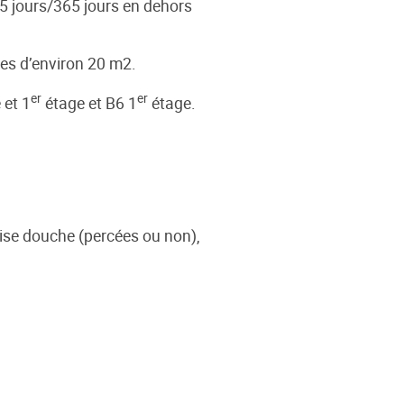
65 jours/365 jours en dehors
les d’environ 20 m2.
er
er
 et 1
étage et B6 1
étage.
ise douche (percées ou non),