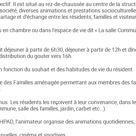
llectif. Il est situé au rez-de-chaussée au centre de la struct
société, diverses animations et prestations socioculturelle
partage et d’échange entre les résidents, familles et visiteu
s en chambre ou dans l’espace de vie dit « La salle Commu
.
it déjeuner à partir de 6h30, déjeuner à partir de 12h et dîn
 distribution du gouter vers 16h.
 fonction du souhait et des habitudes de vie du résident.
le des Familles aménagée permettant aux membres des fami
.
enus. Les résidents les reçoivent à leur convenance, dans 
une, salle des familles, jardin, carbet etc…).
EHPAD, l’animateur organise des animations quotidiennes, t
anuelles, cinéma et sportives.