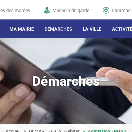
res des marées
Médecin de garde
Pharmaci
MA MAIRIE
DÉMARCHES
LA VILLE
ACTIVIT
Démarches
Accueil
DÉMARCHES
Habitat
Admission EPHAD