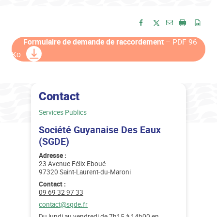
Envoyer par e-
Partager sur Facebook
Partager sur Twitte
Imprimer
Enre
Formulaire de demande de raccordement
– PDF 96
Ko
Contact
Catégorie :
Services Publics
Société Guyanaise Des Eaux
(SGDE)
Adresse :
23 Avenue Félix Eboué
97320 Saint-Laurent-du-Maroni
Contact :
Téléphone :
09 69 32 97 33
Email :
contact@sgde.fr
Du lundi au vendredi de 7h15 à 14h00 en