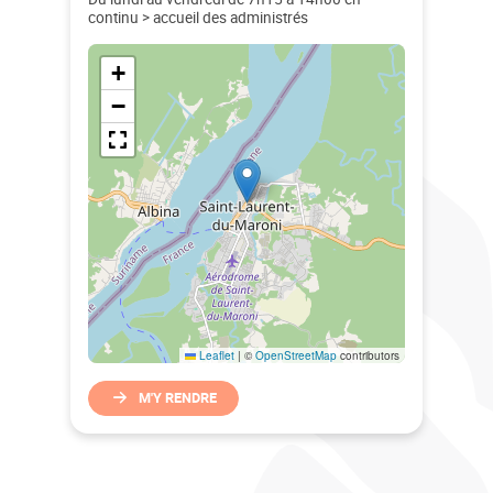
continu > accueil des administrés
+
−
Leaflet
|
©
OpenStreetMap
contributors
M'Y RENDRE