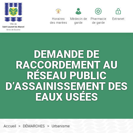
Accéder au contenu
Accéder au menu
Horaires
Médecin de
Pharmacie
Extranet
des marées
garde
de garde
DEMANDE DE
RACCORDEMENT AU
RÉSEAU PUBLIC
D’ASSAINISSEMENT DES
EAUX USÉES
Accueil
DÉMARCHES
Urbanisme