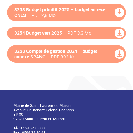
3253 Budget primitif 2025 – budget annexe
CNES
– PDF 2,8 Mo
3254 Budget vert 2025
– PDF 3,3 Mo
3258 Compte de gestion 2024 – budget
annexe SPANC
– PDF 392 Ko
Mairie de Saint-Laurent du Maroni
Avenue Lieutenant-Colonel Chandon
BP 80
97320 Saint-Laurent du Maroni
Tél
: 0594.34.03.00
Fax
: 0594.34.20.93