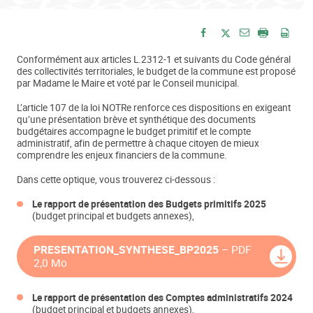
Envoyer par e-
Partager sur Facebook
Partager sur Twitte
Imprimer
Enre
Conformément aux articles L.2312-1 et suivants du Code général
des collectivités territoriales, le budget de la commune est proposé
par Madame le Maire et voté par le Conseil municipal.
L’article 107 de la loi NOTRe renforce ces dispositions en exigeant
qu’une présentation brève et synthétique des documents
budgétaires accompagne le budget primitif et le compte
administratif, afin de permettre à chaque citoyen de mieux
comprendre les enjeux financiers de la commune.
Dans cette optique, vous trouverez ci-dessous :
Le rapport de présentation des Budgets primitifs 2025
(budget principal et budgets annexes),
PRESENTATION_SYNTHESE_BP2025
– PDF
2,0 Mo
Le rapport de présentation des Comptes administratifs 2024
(budget principal et budgets annexes),