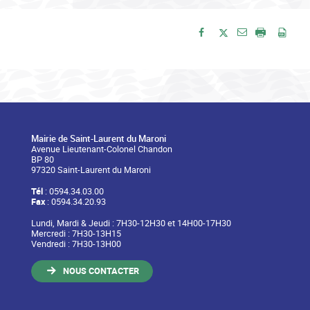
Envoyer par e-
Partager sur Facebook
Partager sur Twitte
Imprimer
Enre
Mairie de Saint-Laurent du Maroni
Avenue Lieutenant-Colonel Chandon
BP 80
97320 Saint-Laurent du Maroni
Tél
: 0594.34.03.00
Fax
: 0594.34.20.93
Lundi, Mardi & Jeudi : 7H30-12H30 et 14H00-17H30
Mercredi : 7H30-13H15
Vendredi : 7H30-13H00
NOUS CONTACTER