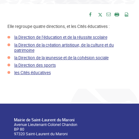
Envoyer par e-
Partager sur Facebook
Partager sur Twitte
Imprimer
Enre
Elle regroupe quatre directions, et les Cités éducatives :
la Direction de l’éducation et de la réussite scolaire
la Direction de la création artistique, de la culture et du
patrimoine
la Direction de la jeunesse et de la cohésion sociale
la Direction des sports
les Cités éducatives
Mairie de Saint-Laurent du Maroni
Avenue Lieutenant-Colonel Chandon
BP 80
97320 Saint-Laurent du Maroni