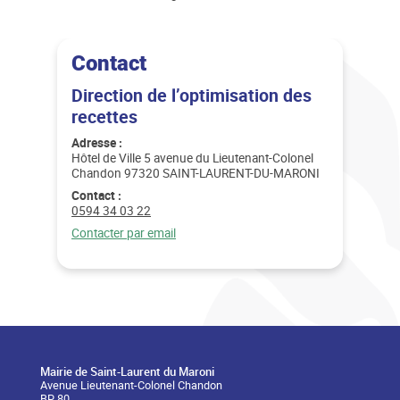
Contact
Direction de l’optimisation des
recettes
Adresse :
Hôtel de Ville 5 avenue du Lieutenant-Colonel
Chandon 97320 SAINT-LAURENT-DU-MARONI
Contact :
Téléphone :
0594 34 03 22
Email :
Contacter par email
Mairie de Saint-Laurent du Maroni
Avenue Lieutenant-Colonel Chandon
BP 80