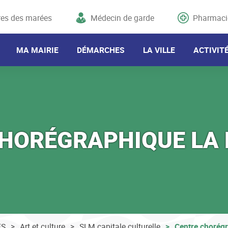
res des marées
Médecin de garde
Pharmaci
MA MAIRIE
DÉMARCHES
LA VILLE
ACTIVIT
HORÉGRAPHIQUE LA 
ÉS
Art et culture
SLM capitale culturelle
Centre chorégr