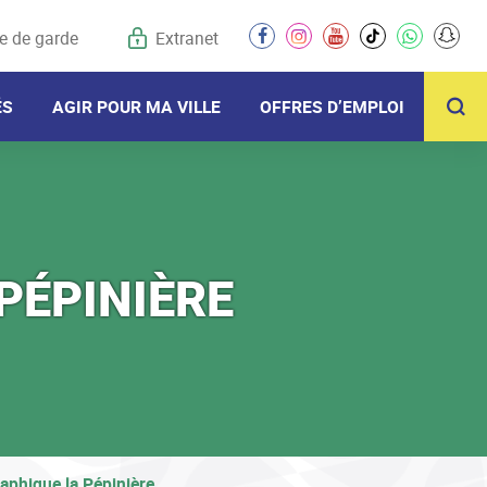
e de garde
Extranet
facebook
instagram
youtube
tiktok
whatsapp
snap
R
ÉS
AGIR POUR MA VILLE
OFFRES D’EMPLOI
PÉPINIÈRE
aphique la Pépinière