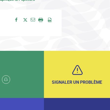
Envoyer par e-mail
Partager sur Facebook
Partager sur Twitter
Imprimer
Enregistrer en PDF
k
whatsapp
snapchat
SIGNALER UN PROBLÈME