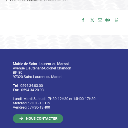
Envoyer par e-
Partager sur Facebook
Partager sur Twitte
Imprimer
Enre
Mairie de Saint-Laurent du Maroni
Avenue Lieutenant-Colonel Chandon
BP 80
97320 Saint-Laurent du Maroni
Tél
: 0594.34.03.00
Fax
: 0594.34.20.93
Lundi, Mardi & Jeudi : 7H30-12H30 et 14H00-17H30
Mercredi : 7H30-13H15
Vendredi : 7H30-13H00
NOUS CONTACTER