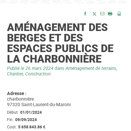
Envoyer par e-
Partager sur Facebook
Partager sur Twitte
Imprimer
Enre
AMÉNAGEMENT DES
BERGES ET DES
ESPACES PUBLICS DE
LA CHARBONNIÈRE
Publié le
26 mars 2024
dans Aménagement de terrains,
Chantier, Construction
Adresse :
charbonnière
97320 Saint-Laurent-du-Maroni
Début :
01/01/2024
Fin :
09/09/2024
Coût :
5 658 843.86 €