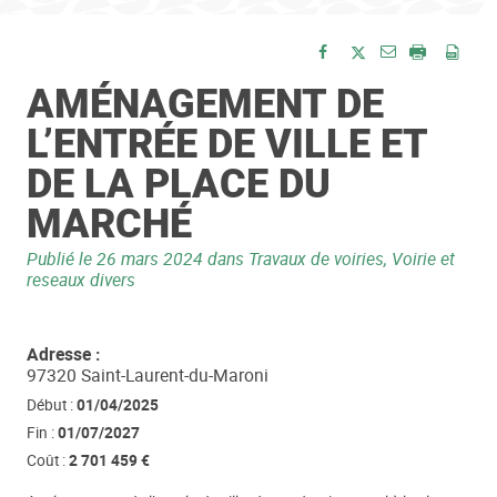
Envoyer par e-
Partager sur Facebook
Partager sur Twitte
Imprimer
Enre
AMÉNAGEMENT DE
L’ENTRÉE DE VILLE ET
DE LA PLACE DU
MARCHÉ
Publié le
26 mars 2024
dans Travaux de voiries, Voirie et
reseaux divers
Adresse :
97320 Saint-Laurent-du-Maroni
Début :
01/04/2025
Fin :
01/07/2027
Coût :
2 701 459 €