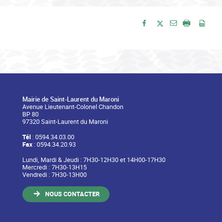
Envoyer par e-
Partager sur Facebook
Partager sur Twitte
Imprimer
Enre
Mairie de Saint-Laurent du Maroni
Avenue Lieutenant-Colonel Chandon
BP 80
97320 Saint-Laurent du Maroni
Tél
: 0594.34.03.00
Fax
: 0594.34.20.93
Lundi, Mardi & Jeudi : 7H30-12H30 et 14H00-17H30
Mercredi : 7H30-13H15
Vendredi : 7H30-13H00
NOUS CONTACTER