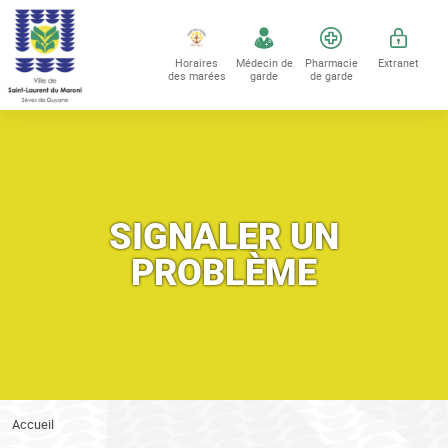
Accéder au contenu
Accéder au menu
Horaires
Médecin de
Pharmacie
Extranet
des marées
garde
de garde
SIGNALER UN
PROBLÈME
Vous êtes ici :
Accueil