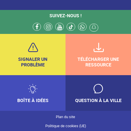
SUIVEZ-NOUS !
facebook
instagram
youtube
tiktok
whatsapp
snapchat
SIGNALER UN
TÉLÉCHARGER UNE
PROBLÈME
RESSOURCE
BOÎTE À IDÉES
QUESTION À LA VILLE
Plan du site
Politique de cookies (UE)