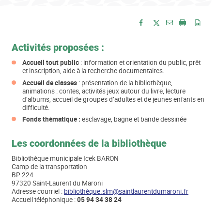
Envoyer par e-
Partager sur Facebook
Partager sur Twitte
Imprimer
Enre
Activités proposées
:
Accueil tout public
: information et orientation du public, prêt
et inscription, aide à la recherche documentaires.
Accueil de classes
: présentation de la bibliothèque,
animations : contes, activités jeux autour du livre, lecture
d’albums, accueil de groupes d’adultes et de jeunes enfants en
difficulté.
Fonds thématique :
esclavage, bagne et bande dessinée
Les coordonnées de la bibliothèque
Bibliothèque municipale Icek BARON
Camp de la transportation
BP 224
97320 Saint-Laurent du Maroni
Adresse courriel :
bibliothèque.slm@saintlaurentdumaroni.fr
Accueil téléphonique :
05 94 34 38 24