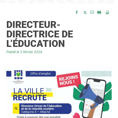
Envoyer par e-
Partager sur Facebook
Partager sur Twitte
Imprimer
Enre
DIRECTEUR-
DIRECTRICE DE
L’ÉDUCATION
Publié le
3 février 2026