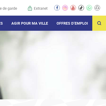
e de garde
Extranet
facebook
instagram
youtube
tiktok
whatsapp
snap
R
ÉS
AGIR POUR MA VILLE
OFFRES D’EMPLOI