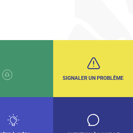
k
whatsapp
snapchat
SIGNALER UN PROBLÈME