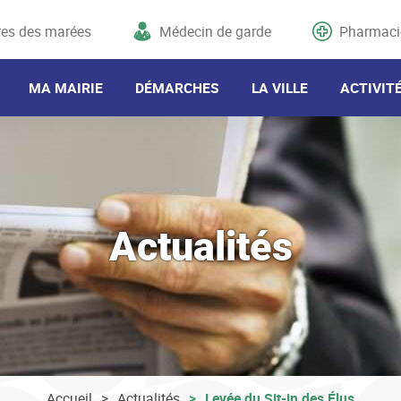
res des marées
Médecin de garde
Pharmaci
MA MAIRIE
DÉMARCHES
LA VILLE
ACTIVIT
Actualités
Accueil
Actualités
Levée du Sit-in des Élus