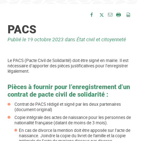
Envoyer par e-
Partager sur Facebook
Partager sur Twitte
Imprimer
Enre
PACS
Publié le
19 octobre 2023
dans État civil et citoyenneté
Le PACS (Pacte Civil de Solidarité) doit être signé en mairie. Il est
nécessaire d’apporter des pièces justificatives pour l’enregistrer
légalement.
Pièces à fournir pour l’enregistrement d’un
contrat de pacte civil de solidarité :
Contrat de PACS rédigé et signé par les deux partenaires
(document original)
Copie intégrale des actes de naissance pour les personnes de
nationalité française (datant de moins de 3 mois).
En cas de divorce la mention doit être apposée sur l’acte de
naissance. Joindre la copie du livret de famille et la copie
intégrale de l’acte de mariage dissous par divorce.