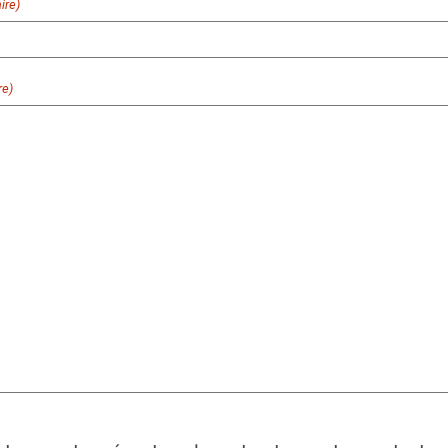
ire)
re)
)