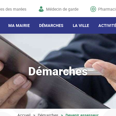
res des marées
Médecin de garde
Pharmaci
MA MAIRIE
DÉMARCHES
LA VILLE
ACTIVIT
Démarches
Accueil
Démarches
Devenir assesseur