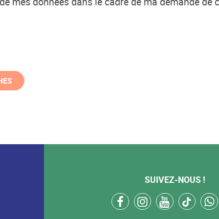
t de mes données dans le cadre de ma demande de 
HES
SUIVEZ-NOUS !
facebook
instagram
youtube
tikto