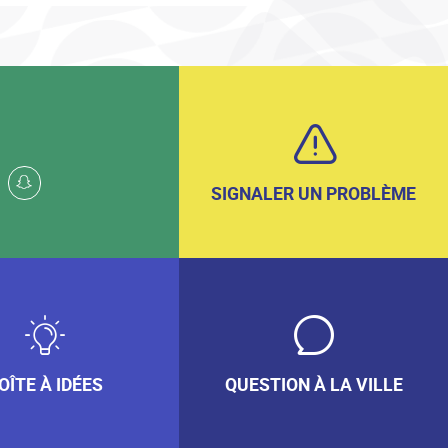
k
whatsapp
snapchat
SIGNALER UN PROBLÈME
OÎTE À IDÉES
QUESTION À LA VILLE