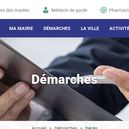
res des marées
Médecin de garde
Pharmaci
MA MAIRIE
DÉMARCHES
LA VILLE
ACTIVIT
Démarches
Accueil
Démarches
Décès