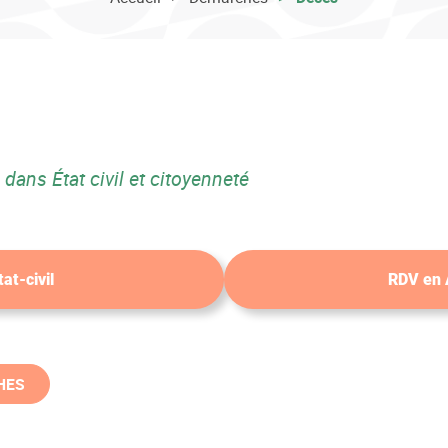
dans État civil et citoyenneté
at-civil
RDV en
HES