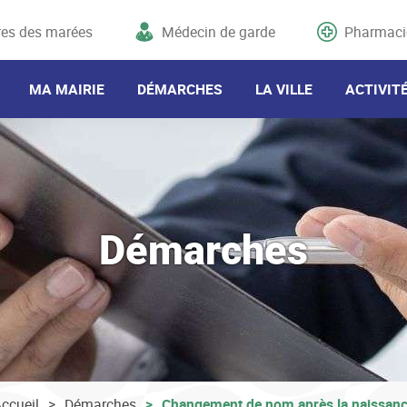
res des marées
Médecin de garde
Pharmaci
MA MAIRIE
DÉMARCHES
LA VILLE
ACTIVIT
Démarches
ccueil
Démarches
Changement de nom après la naissan