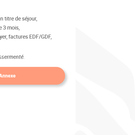
 titre de séjour,
e 3 mois,
oyer, factures EDF/GDF,
assermenté.
 Annexe