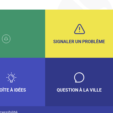
k
whatsapp
snapchat
SIGNALER UN PROBLÈME
OÎTE À IDÉES
QUESTION À LA VILLE
cessibilité