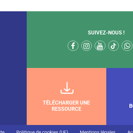
SUIVEZ-NOUS !
facebook
instagram
youtube
tikto
TÉLÉCHARGER UNE
B
RESSOURCE
ite
Politique de cookies (UE)
Mentions légales
Ac