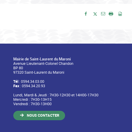
Envoyer par e-
Partager sur Facebook
Partager sur Twitte
Imprimer
Enre
Mairie de Saint-Laurent du Maroni
Avenue Lieutenant-Colonel Chandon
BP 80
97320 Saint-Laurent du Maroni
Tél
: 0594.34.03.00
Fax
: 0594.34.20.93
Lundi, Mardi & Jeudi : 7H30-12H30 et 14H00-17H30
Mercredi : 7H30-13H15
Vendredi : 7H30-13H00
NOUS CONTACTER