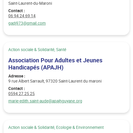
Saint-Laurent-du-Maroni
Contact :
Téléphone :
06 94 24 69 14
Email :
gadj973@gmail.com
Catégorie :
Action sociale & Solidarité, Santé
Association Pour Adultes et Jeunes
Handicapés (APAJH)
Adresse :
9 rue Albert Sarrault, 97320 Saint-Laurent du maroni
Contact :
Téléphone :
0594 27 25 25
Email :
marie-edith.saint-aude@apajhguyane.org
Catégorie :
Action sociale & Solidarité, Ecologie & Environnement