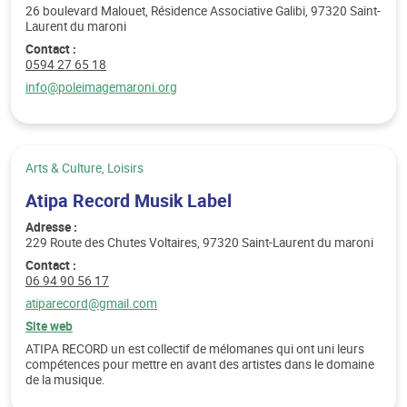
26 boulevard Malouet, Résidence Associative Galibi, 97320 Saint-
Laurent du maroni
Contact :
Téléphone :
0594 27 65 18
Email :
info@poleimagemaroni.org
Catégorie :
Arts & Culture, Loisirs
Atipa Record Musik Label
Adresse :
229 Route des Chutes Voltaires, 97320 Saint-Laurent du maroni
Contact :
Téléphone :
06 94 90 56 17
Email :
atiparecord@gmail.com
Site web
ATIPA RECORD un est collectif de mélomanes qui ont uni leurs
compétences pour mettre en avant des artistes dans le domaine
de la musique.