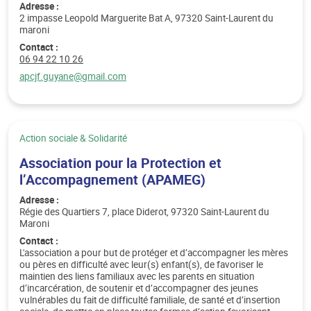
Adresse :
2 impasse Leopold Marguerite Bat A, 97320 Saint-Laurent du
maroni
Contact :
Téléphone :
06 94 22 10 26
Email :
apcjf.guyane@gmail.com
Catégorie :
Action sociale & Solidarité
Association pour la Protection et
l’Accompagnement (APAMEG)
Adresse :
Régie des Quartiers 7, place Diderot, 97320 Saint-Laurent du
Maroni
Contact :
L'association a pour but de protéger et d’accompagner les mères
ou pères en difficulté avec leur(s) enfant(s), de favoriser le
maintien des liens familiaux avec les parents en situation
d’incarcération, de soutenir et d’accompagner des jeunes
vulnérables du fait de difficulté familiale, de santé et d’insertion