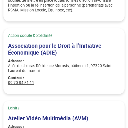
sociale, de mettre en place toutes formes d’action favorisant
l’insertion ou la ré-insertion de la personne (partenariats avec
RSMA, Mission Locale, Équinoxe, etc).
Catégorie :
Action sociale & Solidarité
Association pour le Droit à l’Initiative
Économique (ADIE)
Adresse :
Allée des Ixoras Résidence Morosis, bâtiment 1, 97320 Saint-
Laurent du maroni
Contact :
Téléphone :
09 70 84 51 11
Catégorie :
Loisirs
Atelier Vidéo Multimédia (AVM)
Adresse :