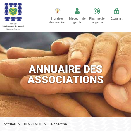
Accéder au contenu
Accéder au menu
Horaires
Médecin de
Pharmacie
Extranet
des marées
garde
de garde
ANNUAIRE DES
ASSOCIATIONS
Accueil
BIENVENUE
Je cherche