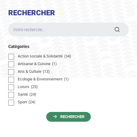
RECHERCHER
Recherche
par
mot
clé
Catégories
Action sociale & Solidarité
(34)
Artisanat & Cuisine
(1)
Arts & Culture
(13)
Ecologie & Environnement
(1)
Loisirs
(25)
Santé
(24)
Sport
(24)
RECHERCHER