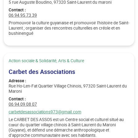
5 rue Auguste Boudino, 97320 Saint-Laurent du maroni
Contact :
Téléphone :
06 94 95 73 39
Promouvoir la culture guyanaise et promouvoir l'histoire de Saint-
Laurent ; organiser des rencontres culturelles en créole et en
bushinengué
Catégorie :
Action sociale & Solidarité, Arts & Culture
Carbet des Associations
Adresse :
Rue Ho-Len-Fat Quartier Village Chinois, 97320 Saint-Laurent du
Maroni
Contact :
Téléphone :
06 94 09 08 07
Email :
carbetdesassociations973@gmail.com
Le CARBET DES ASSOS est un Centre social et culturel situé au
cœur du quartier village chinois à Saint-Laurent du Maroni
(Guyane), et défend une démarche anthropologique et
d’approche communautaire avec ses habitants.