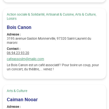
Catégorie :
Action sociale & Solidarité, Artisanat & Cuisine, Arts & Culture,
Loisirs
Bois Canon
Adresse :
3195 avenue Gaston Monnerville, 97320 Saint-Laurent du
maroni
Contact :
Téléphone :
06 94 23 93 20
Email :
cafeassoslm@mailo.com
Le Bois Canon est un café associatif ! Pour boire un coup, pour
un concert, du théâtre,... venez !
Catégorie :
Arts & Culture
Caiman Nooar
Adresse :