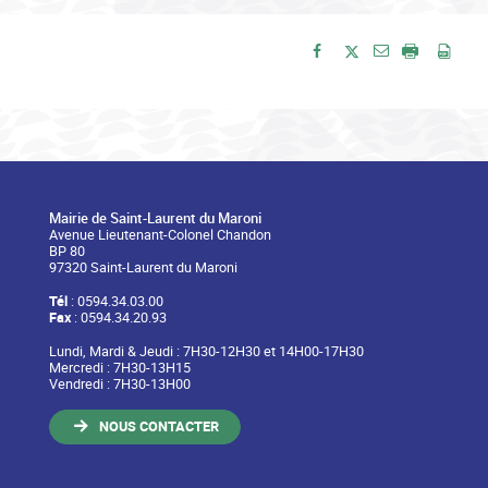
Envoyer par e-
Partager sur Facebook
Partager sur Twitte
Imprimer
Enre
Mairie de Saint-Laurent du Maroni
Avenue Lieutenant-Colonel Chandon
BP 80
97320 Saint-Laurent du Maroni
Tél
: 0594.34.03.00
Fax
: 0594.34.20.93
Lundi, Mardi & Jeudi : 7H30-12H30 et 14H00-17H30
Mercredi : 7H30-13H15
Vendredi : 7H30-13H00
NOUS CONTACTER